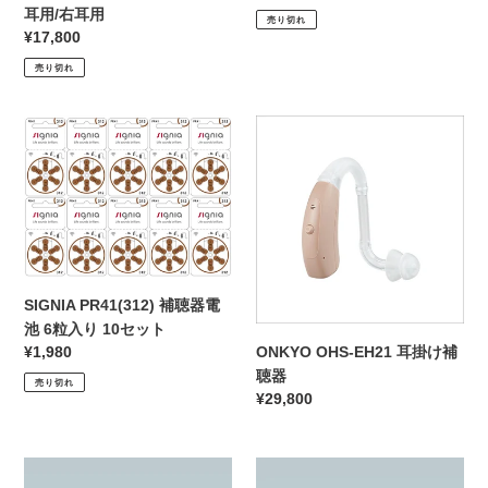
用/
器
常
耳用/右耳用
売り切れ
右
価
通
¥17,800
耳
格
常
売り切れ
用
価
格
SIGNIA
ONKYO
PR41(312)
OHS-
補
EH21
聴
耳
器
掛
電
け
池
補
6
聴
SIGNIA PR41(312) 補聴器電
粒
器
池 6粒入り 10セット
入
通
¥1,980
ONKYO OHS-EH21 耳掛け補
り
常
聴器
売り切れ
10
価
通
¥29,800
セ
格
常
ッ
価
ト
ONKYO
ONKYO
格