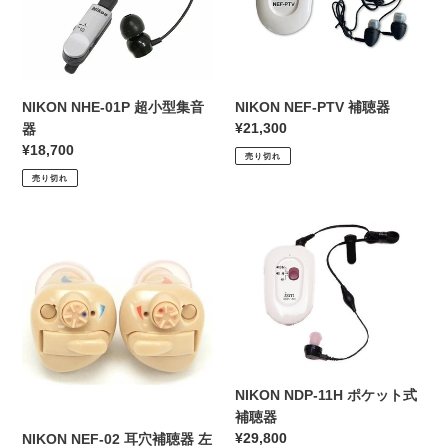
型
器
集
音
器
NIKON NHE-01P 超小型集音
NIKON NEF-PTV 補聴器
通
¥21,300
器
常
通
¥18,700
売り切れ
価
常
売り切れ
格
価
格
NIKON
NIKON
NEF-
NDP-
02
11H
耳
ポ
穴
ケ
補
ッ
聴
ト
器
式
NIKON NDP-11H ポケット式
左
補
補聴器
耳
聴
通
¥29,800
NIKON NEF-02 耳穴補聴器 左