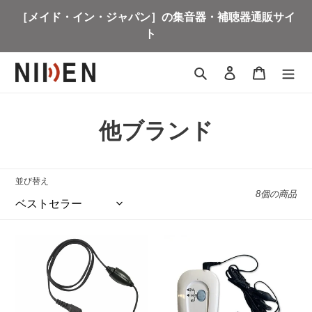
コ
［メイド・イン・ジャパン］の集音器・補聴器通販サイ
ン
ト
テ
ン
ツ
検索
ログイン
カート
に
ス
キ
コ
他ブランド
ッ
プ
レ
す
る
ク
並び替え
8個の商品
シ
ョ
NIKON
NIKON
ン
NHE-
NEF-
01P
PTV
:
超
補
小
聴