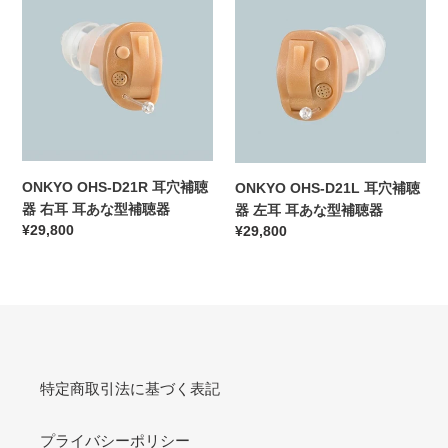
OHS-
OHS-
D21R
D21L
耳
耳
穴
穴
補
補
聴
聴
器
器
右
左
耳
耳
ONKYO OHS-D21R 耳穴補聴
ONKYO OHS-D21L 耳穴補聴
耳
耳
器 右耳 耳あな型補聴器
器 左耳 耳あな型補聴器
あ
あ
通
¥29,800
通
¥29,800
な
な
常
常
型
型
価
価
補
補
格
格
聴
聴
器
器
特定商取引法に基づく表記
プライバシーポリシー