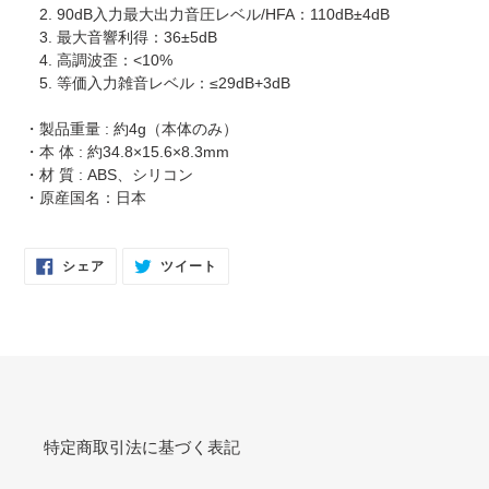
2. 90dB入力最大出力音圧レベル/HFA：110dB±4dB
3. 最大音響利得：36±5dB
4. 高調波歪：<10%
5. 等価入力雑音レベル：≤29dB+3dB
・製品重量 : 約4g（本体のみ）
・本 体 : 約34.8×15.6×8.3mm
・材 質 : ABS、シリコン
・原産国名：日本
FACEBOOK
TWITTER
シェア
ツイート
で
に
シ
投
ェ
稿
ア
す
す
る
る
特定商取引法に基づく表記