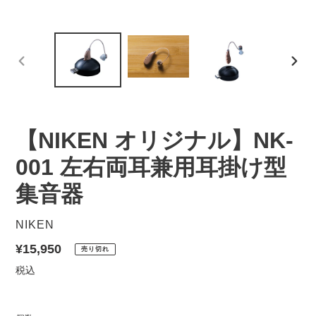
前
次
の
の
ス
ス
ラ
ラ
イ
イ
【NIKEN オリジナル】NK-
ド
ド
001 左右両耳兼用耳掛け型
集音器
販
NIKEN
売
通
¥15,950
売り切れ
元
常
税込
価
格