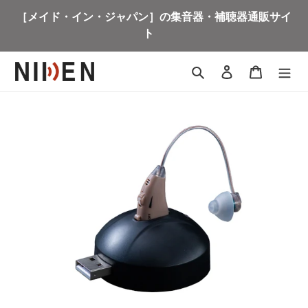
コ
［メイド・イン・ジャパン］の集音器・補聴器通販サイ
ン
ト
テ
ン
ツ
検索
ログイン
カート
に
ス
キ
ッ
プ
す
る