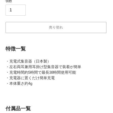
個数
売り切れ
カ
ー
特徴一覧
ト
に
・充電式集音器（日本製）
商
・左右両耳兼用耳掛け型集音器で装着が簡単
品
を
・充電時間約5時間で最長38時間使用可能
追
・充電器に置くだけ簡単充電
加
・本体重さ約4g
す
る
付属品一覧