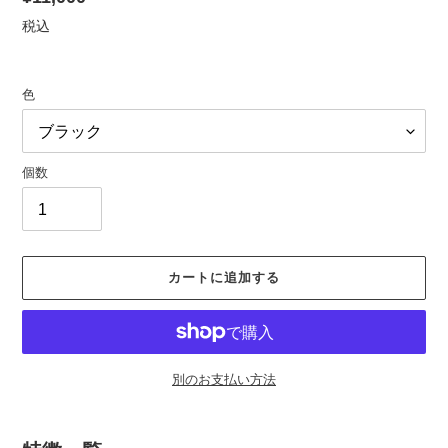
元
常
税込
価
格
色
個数
カートに追加する
別のお支払い方法
カ
ー