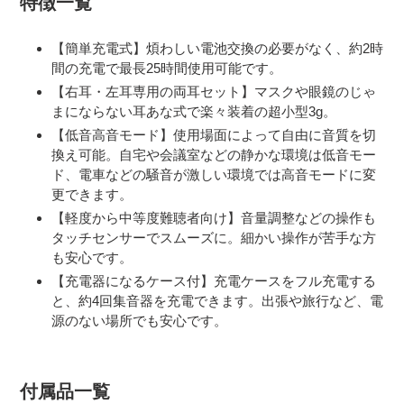
特徴一覧
ト
に
【簡単充電式】煩わしい電池交換の必要がなく、約2時
商
間の充電で最長25時間使用可能です。
品
を
【右耳・左耳専用の両耳セット】マスクや眼鏡のじゃ
追
まにならない耳あな式で楽々装着の超小型3g。
加
【低音高音モード】
使用場面によって自由に音質を切
す
換え可能。自宅や会議室などの静かな環境は低音モー
る
ド、電車などの騒音が激しい環境では高音モードに変
更できます。
【軽度から中等度難聴者向け】音量調整などの操作も
タッチセンサーでスムーズに。細かい操作が苦手な方
も安心です。
【充電器になるケース付】充電ケースをフル充電する
と、約4回集音器を充電できます。出張や旅行など、電
源のない場所でも安心です。
付属品一覧