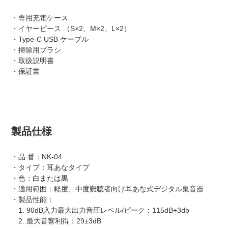
・専用充電ケース
・イヤーピース （S×2、M×2、L×2）
・Type-C USB ケーブル
・掃除用ブラシ
・取扱説明書
・保証書
製品仕様
・品 番：NK-04
・タイプ：耳あなタイプ
・色：白または黒
・適用範囲：軽度、中度難聴者向け耳あな式デジタル集音器
・製品性能：
1. 90dB入力最大出力音圧レベル/ピーク：115dB+3db
2. 最大音響利得：29±3dB