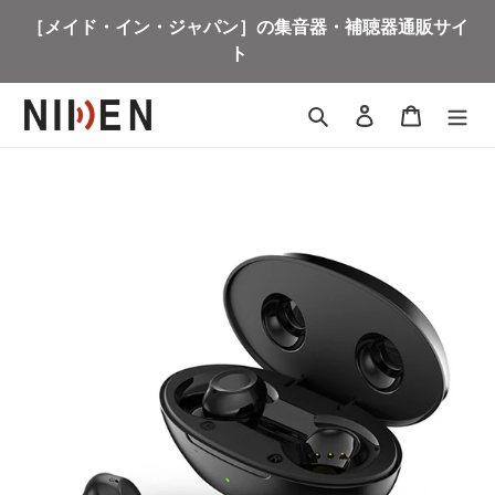
コ
［メイド・イン・ジャパン］の集音器・補聴器通販サイ
ン
ト
テ
ン
ツ
検索
ログイン
カート
に
ス
キ
ッ
プ
す
る