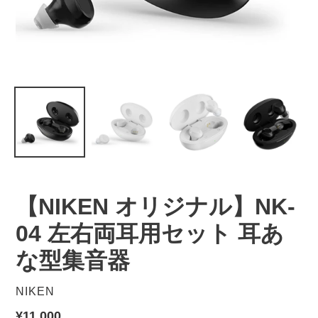
【NIKEN オリジナル】NK-
04 左右両耳用セット 耳あ
な型集音器
販
NIKEN
売
通
¥11,000