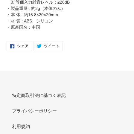
3. 等価入力雑音レベル：≤28dB
・製品重量 : 約3g（本体のみ）
・本 体 : 約15.8×20×20mm
・材 質 : ABS、シリコン
・原産国名：中国
FACEBOOK
TWITTER
シェア
ツイート
で
に
シ
投
ェ
稿
ア
す
す
る
る
特定商取引法に基づく表記
プライバシーポリシー
利用規約